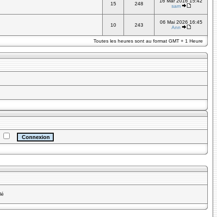
16 Mar 2016 15:42
15
248
sam
06 Mai 2026 16:45
10
243
Ann
Toutes les heures sont au format GMT + 1 Heure
e
lé