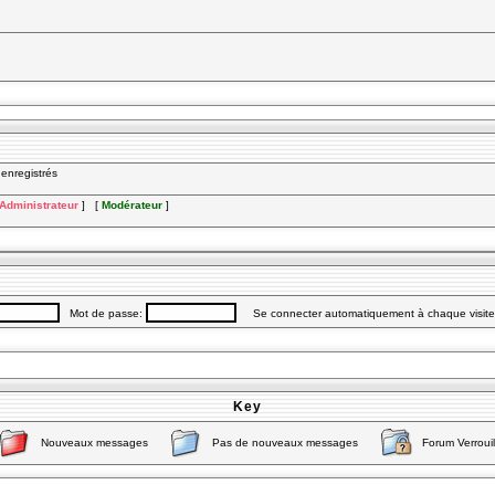
nregistrés
Administrateur
] [
Modérateur
]
Mot de passe:
Se connecter automatiquement à chaque visit
Key
Nouveaux messages
Pas de nouveaux messages
Forum Verrouil