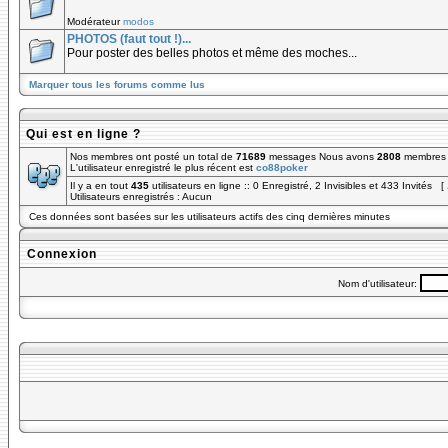
Modérateur
modos
PHOTOS (faut tout !)...
Pour poster des belles photos et même des moches...
Marquer tous les forums comme lus
Qui est en ligne ?
Nos membres ont posté un total de
71689
messages Nous avons
2808
membres e
L'utilisateur enregistré le plus récent est
co88poker
Il y a en tout
435
utilisateurs en ligne :: 0 Enregistré, 2 Invisibles et 433 Invités [
Utilisateurs enregistrés : Aucun
Ces données sont basées sur les utilisateurs actifs des cinq dernières minutes
Connexion
Nom d'utilisateur: