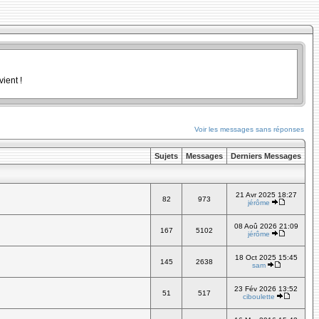
ient !
Voir les messages sans réponses
Sujets
Messages
Derniers Messages
21 Avr 2025 18:27
82
973
jérôme
08 Aoû 2026 21:09
167
5102
jérôme
18 Oct 2025 15:45
145
2638
sam
23 Fév 2026 13:52
51
517
ciboulette