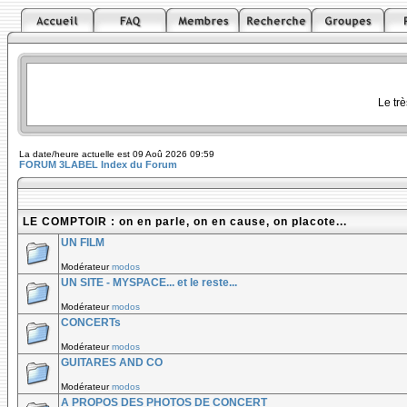
Le tr
La date/heure actuelle est 09 Aoû 2026 09:59
FORUM 3LABEL Index du Forum
LE COMPTOIR : on en parle, on en cause, on placote...
UN FILM
Modérateur
modos
UN SITE - MYSPACE... et le reste...
Modérateur
modos
CONCERTs
Modérateur
modos
GUITARES AND CO
Modérateur
modos
A PROPOS DES PHOTOS DE CONCERT