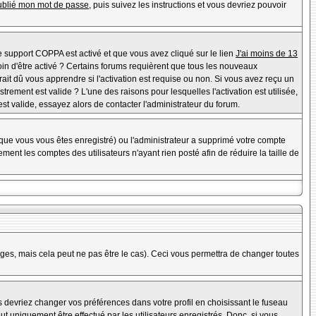
oublié mon mot de passe
, puis suivez les instructions et vous devriez pouvoir
 le support COPPA est activé et que vous avez cliqué sur le lien
J'ai moins de 13
oin d'être activé ? Certains forums requièrent que tous les nouveaux
it dû vous apprendre si l'activation est requise ou non. Si vous avez reçu un
strement est valide ? L'une des raisons pour lesquelles l'activation est utilisée,
t valide, essayez alors de contacter l'administrateur du forum.
rsque vous vous êtes enregistré) ou l'administrateur a supprimé votre compte
ent les comptes des utilisateurs n'ayant rien posté afin de réduire la taille de
es, mais cela peut ne pas être le cas). Ceci vous permettra de changer toutes
us devriez changer vos préférences dans votre profil en choisissant le fuseau
t uniquement être effectué par les utilisateurs enregistrés. Donc, si vous