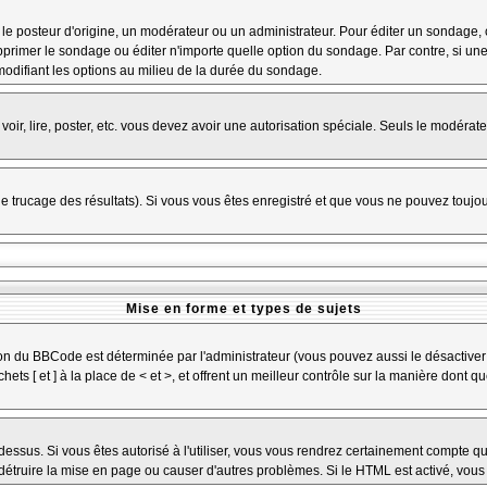
osteur d'origine, un modérateur ou un administrateur. Pour éditer un sondage, cliq
primer le sondage ou éditer n'importe quelle option du sondage. Par contre, si une
 modifiant les options au milieu de la durée du sondage.
 voir, lire, poster, etc. vous devez avoir une autorisation spéciale. Seuls le modéra
 le trucage des résultats). Si vous vous êtes enregistré et que vous ne pouvez toujo
Mise en forme et types de sujets
ion du BBCode est déterminée par l'administrateur (vous pouvez aussi le désactiver
s [ et ] à la place de < et >, et offrent un meilleur contrôle sur la manière dont q
 dessus. Si vous êtes autorisé à l'utiliser, vous vous rendrez certainement compte
t détruire la mise en page ou causer d'autres problèmes. Si le HTML est activé, vou