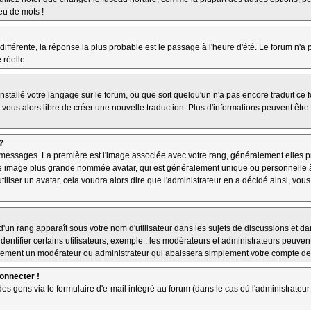
jeu de mots !
 différente, la réponse la plus probable est le passage à l'heure d'été. Le forum n'a
 réelle.
 installé votre langage sur le forum, ou que soit quelqu'un n'a pas encore traduit c
z-vous alors libre de créer une nouvelle traduction. Plus d'informations peuvent êtr
?
es messages. La première est l'image associée avec votre rang, généralement elles
une image plus grande nommée avatar, qui est généralement unique ou personnelle à ch
utiliser un avatar, cela voudra alors dire que l'administrateur en a décidé ainsi, v
'un rang apparaît sous votre nom d'utilisateur dans les sujets de discussions et dans
tifier certains utilisateurs, exemple : les modérateurs et administrateurs peuvent 
bablement un modérateur ou administrateur qui abaissera simplement votre compte d
connecter !
 gens via le formulaire d'e-mail intégré au forum (dans le cas où l'administrateur aur