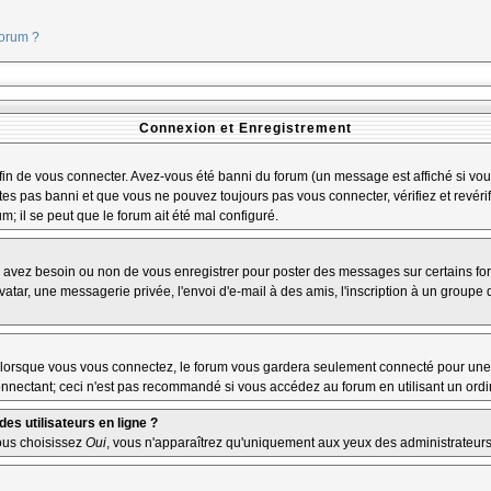
forum ?
Connexion et Enregistrement
n de vous connecter. Avez-vous été banni du forum (un message est affiché si vous 
tes pas banni et que vous ne pouvez toujours pas vous connecter, vérifiez et revérif
m; il se peut que le forum ait été mal configuré.
us avez besoin ou non de vous enregistrer pour poster des messages sur certains fo
atar, une messagerie privée, l'envoi d'e-mail à des amis, l'inscription à un groupe d
lorsque vous vous connectez, le forum vous gardera seulement connecté pour une pé
nectant; ceci n'est pas recommandé si vous accédez au forum en utilisant un ordina
es utilisateurs en ligne ?
vous choisissez
Oui
, vous n'apparaîtrez qu'uniquement aux yeux des administrateur