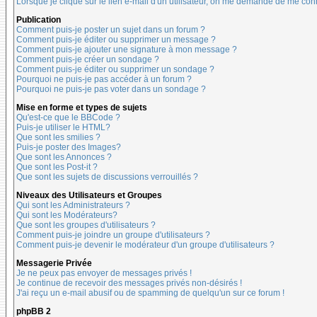
Lorsque je clique sur le lien e-mail d'un utilisateur, on me demande de me con
Publication
Comment puis-je poster un sujet dans un forum ?
Comment puis-je éditer ou supprimer un message ?
Comment puis-je ajouter une signature à mon message ?
Comment puis-je créer un sondage ?
Comment puis-je éditer ou supprimer un sondage ?
Pourquoi ne puis-je pas accéder à un forum ?
Pourquoi ne puis-je pas voter dans un sondage ?
Mise en forme et types de sujets
Qu'est-ce que le BBCode ?
Puis-je utiliser le HTML?
Que sont les smilies ?
Puis-je poster des Images?
Que sont les Annonces ?
Que sont les Post-it ?
Que sont les sujets de discussions verrouillés ?
Niveaux des Utilisateurs et Groupes
Qui sont les Administrateurs ?
Qui sont les Modérateurs?
Que sont les groupes d'utilisateurs ?
Comment puis-je joindre un groupe d'utilisateurs ?
Comment puis-je devenir le modérateur d'un groupe d'utilisateurs ?
Messagerie Privée
Je ne peux pas envoyer de messages privés !
Je continue de recevoir des messages privés non-désirés !
J'ai reçu un e-mail abusif ou de spamming de quelqu'un sur ce forum !
phpBB 2