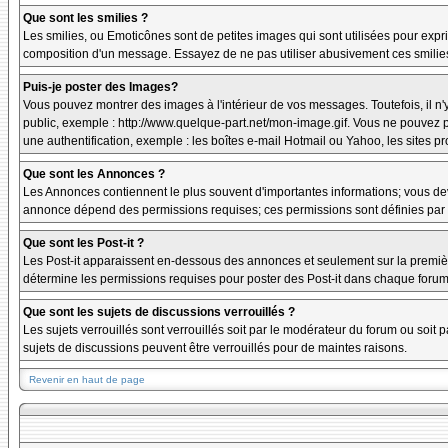
Que sont les smilies ?
Les smilies, ou Emoticônes sont de petites images qui sont utilisées pour exprime
composition d'un message. Essayez de ne pas utiliser abusivement ces smilies, 
Puis-je poster des Images?
Vous pouvez montrer des images à l'intérieur de vos messages. Toutefois, il 
public, exemple : http://www.quelque-part.net/mon-image.gif. Vous ne pouvez pa
une authentification, exemple : les boîtes e-mail Hotmail ou Yahoo, les sites p
Que sont les Annonces ?
Les Annonces contiennent le plus souvent d'importantes informations; vous de
annonce dépend des permissions requises; ces permissions sont définies par l
Que sont les Post-it ?
Les Post-it apparaissent en-dessous des annonces et seulement sur la premièr
détermine les permissions requises pour poster des Post-it dans chaque forum
Que sont les sujets de discussions verrouillés ?
Les sujets verrouillés sont verrouillés soit par le modérateur du forum ou soi
sujets de discussions peuvent être verrouillés pour de maintes raisons.
Revenir en haut de page