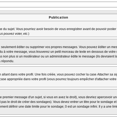
Publication
age du sujet. Vous pourriez avoir besoin de vous enregistrer avant de pouvoir poster 
s pouvez voter, etc.
)
 seulement éditer ou supprimer vos propres messages. Vous pouvez éditer un messa
à votre message, vous trouverez un petit morceau de texte en dessous de votre me
pas non plus si un modérateur ou un administrateur édite le message (ils devraient l
a répondu.
allant dans votre profil. Une fois créée, vous pouvez cocher la case
Attacher sa s
ase appropriée dans votre profil (vous pourrez toujours empêcher d'attacher votre
e premier message d'un sujet, si vous en avez le droit), vous devriez apercevoir un
 pas le droit de créer des sondages). Vous devez entrer un titre pour le sondage e
ent définir une date limite pour le sondage; 0 est un sondage infini. Il y a une limi