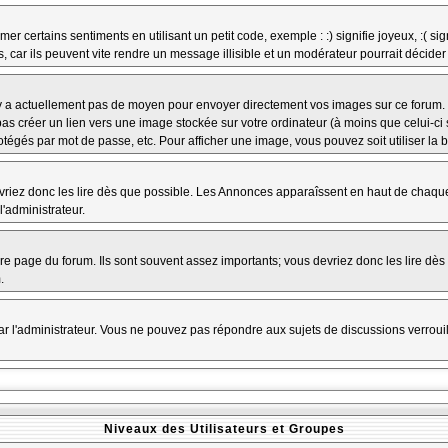
r certains sentiments en utilisant un petit code, exemple : :) signifie joyeux, :( sig
car ils peuvent vite rendre un message illisible et un modérateur pourrait décider
n'y a actuellement pas de moyen pour envoyer directement vos images sur ce forum.
s créer un lien vers une image stockée sur votre ordinateur (à moins que celui-ci 
rotégés par mot de passe, etc. Pour afficher une image, vous pouvez soit utiliser la 
vriez donc les lire dès que possible. Les Annonces apparaîssent en haut de chaque
'administrateur.
e page du forum. Ils sont souvent assez importants; vous devriez donc les lire dè
.
t par l'administrateur. Vous ne pouvez pas répondre aux sujets de discussions verro
Niveaux des Utilisateurs et Groupes