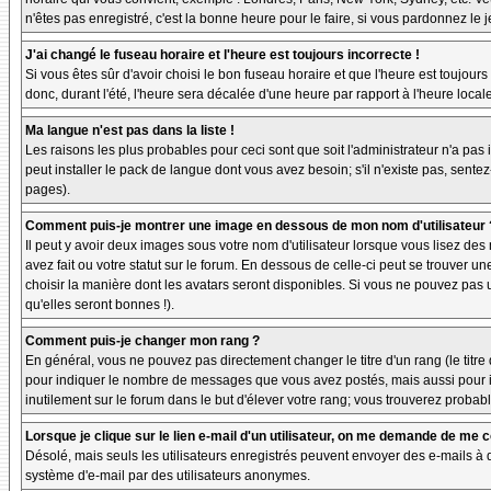
n'êtes pas enregistré, c'est la bonne heure pour le faire, si vous pardonnez le 
J'ai changé le fuseau horaire et l'heure est toujours incorrecte !
Si vous êtes sûr d'avoir choisi le bon fuseau horaire et que l'heure est toujours
donc, durant l'été, l'heure sera décalée d'une heure par rapport à l'heure locale
Ma langue n'est pas dans la liste !
Les raisons les plus probables pour ceci sont que soit l'administrateur n'a pas
peut installer le pack de langue dont vous avez besoin; s'il n'existe pas, sente
pages).
Comment puis-je montrer une image en dessous de mon nom d'utilisateur 
Il peut y avoir deux images sous votre nom d'utilisateur lorsque vous lisez d
avez fait ou votre statut sur le forum. En dessous de celle-ci peut se trouver 
choisir la manière dont les avatars seront disponibles. Si vous ne pouvez pas 
qu'elles seront bonnes !).
Comment puis-je changer mon rang ?
En général, vous ne pouvez pas directement changer le titre d'un rang (le titre d
pour indiquer le nombre de messages que vous avez postés, mais aussi pour iden
inutilement sur le forum dans le but d'élever votre rang; vous trouverez pro
Lorsque je clique sur le lien e-mail d'un utilisateur, on me demande de me 
Désolé, mais seuls les utilisateurs enregistrés peuvent envoyer des e-mails à des
système d'e-mail par des utilisateurs anonymes.