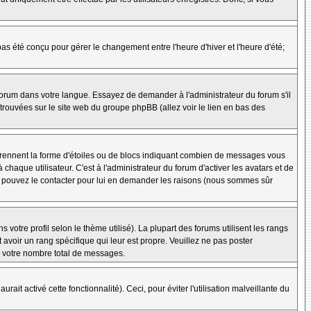
 pas été conçu pour gérer le changement entre l'heure d'hiver et l'heure d'été;
e forum dans votre langue. Essayez de demander à l'administrateur du forum s'il
e trouvées sur le site web du groupe phpBB (allez voir le lien en bas des
 prennent la forme d'étoiles ou de blocs indiquant combien de messages vous
aque utilisateur. C'est à l'administrateur du forum d'activer les avatars et de
ous pouvez le contacter pour lui en demander les raisons (nous sommes sûr
 votre profil selon le thème utilisé). La plupart des forums utilisent les rangs
avoir un rang spécifique qui leur est propre. Veuillez ne pas poster
e votre nombre total de messages.
ait activé cette fonctionnalité). Ceci, pour éviter l'utilisation malveillante du