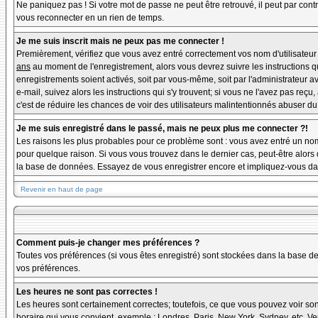
Ne paniquez pas ! Si votre mot de passe ne peut être retrouvé, il peut par contre
vous reconnecter en un rien de temps.
Je me suis inscrit mais ne peux pas me connecter !
Premièrement, vérifiez que vous avez entré correctement vos nom d'utilisateur et
ans
au moment de l'enregistrement, alors vous devrez suivre les instructions q
enregistrements soient activés, soit par vous-même, soit par l'administrateur 
e-mail, suivez alors les instructions qui s'y trouvent; si vous ne l'avez pas reçu
c'est de réduire les chances de voir des utilisateurs malintentionnés abuser d
Je me suis enregistré dans le passé, mais ne peux plus me connecter ?!
Les raisons les plus probables pour ce problème sont : vous avez entré un nom 
pour quelque raison. Si vous vous trouvez dans le dernier cas, peut-être alors 
la base de données. Essayez de vous enregistrer encore et impliquez-vous da
Revenir en haut de page
Comment puis-je changer mes préférences ?
Toutes vos préférences (si vous êtes enregistré) sont stockées dans la base de
vos préférences.
Les heures ne sont pas correctes !
Les heures sont certainement correctes; toutefois, ce que vous pouvez voir sont
horaire qui vous convient, exemple : Londres, Paris, New York, Sydney, etc. Veu