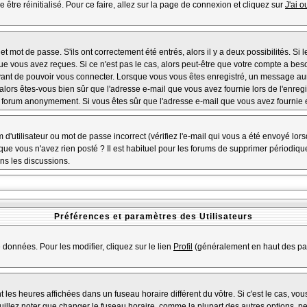
 être réinitialisé. Pour ce faire, allez sur la page de connexion et cliquez sur
J'ai 
 mot de passe. S'ils ont correctement été entrés, alors il y a deux possibilités. Si
ue vous avez reçues. Si ce n'est pas le cas, alors peut-être que votre compte a bes
avant de pouvoir vous connecter. Lorsque vous vous êtes enregistré, un message aura
, alors êtes-vous bien sûr que l'adresse e-mail que vous avez fournie lors de l'enregi
u forum anonymement. Si vous êtes sûr que l'adresse e-mail que vous avez fournie es
d'utilisateur ou mot de passe incorrect (vérifiez l'e-mail qui vous a été envoyé lo
que vous n'avez rien posté ? Il est habituel pour les forums de supprimer périodiquem
ns les discussions.
Préférences et paramètres des Utilisateurs
 données. Pour les modifier, cliquez sur le lien
Profil
(généralement en haut des pag
 les heures affichées dans un fuseau horaire différent du vôtre. Si c'est le cas, vo
illez noter que changer le fuseau horaire, comme la plupart des autres options, peu