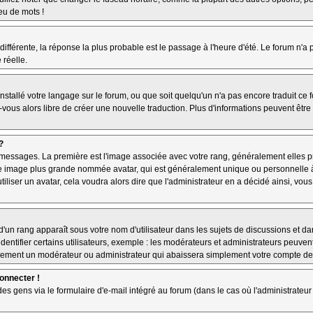
jeu de mots !
 différente, la réponse la plus probable est le passage à l'heure d'été. Le forum n'a
 réelle.
 installé votre langage sur le forum, ou que soit quelqu'un n'a pas encore traduit c
z-vous alors libre de créer une nouvelle traduction. Plus d'informations peuvent êtr
?
es messages. La première est l'image associée avec votre rang, généralement elles
une image plus grande nommée avatar, qui est généralement unique ou personnelle à ch
utiliser un avatar, cela voudra alors dire que l'administrateur en a décidé ainsi, v
'un rang apparaît sous votre nom d'utilisateur dans les sujets de discussions et dans
tifier certains utilisateurs, exemple : les modérateurs et administrateurs peuvent 
bablement un modérateur ou administrateur qui abaissera simplement votre compte d
connecter !
 gens via le formulaire d'e-mail intégré au forum (dans le cas où l'administrateur aur