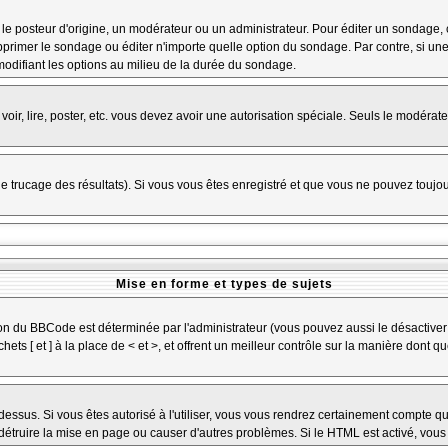
osteur d'origine, un modérateur ou un administrateur. Pour éditer un sondage, cliq
primer le sondage ou éditer n'importe quelle option du sondage. Par contre, si une
 modifiant les options au milieu de la durée du sondage.
 voir, lire, poster, etc. vous devez avoir une autorisation spéciale. Seuls le modéra
 le trucage des résultats). Si vous vous êtes enregistré et que vous ne pouvez toujo
Mise en forme et types de sujets
ion du BBCode est déterminée par l'administrateur (vous pouvez aussi le désactiver
s [ et ] à la place de < et >, et offrent un meilleur contrôle sur la manière dont q
 dessus. Si vous êtes autorisé à l'utiliser, vous vous rendrez certainement compte
t détruire la mise en page ou causer d'autres problèmes. Si le HTML est activé, vou