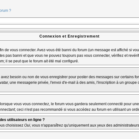
forum ?
Connexion et Enregistrement
n de vous connecter. Avez-vous été banni du forum (un message est affiché si vous 
tes pas banni et que vous ne pouvez toujours pas vous connecter, vérifiez et revérif
m; il se peut que le forum ait été mal configuré.
us avez besoin ou non de vous enregistrer pour poster des messages sur certains fo
atar, une messagerie privée, l'envoi d'e-mail à des amis, l'inscription à un groupe d
lorsque vous vous connectez, le forum vous gardera seulement connecté pour une pé
nectant; ceci n'est pas recommandé si vous accédez au forum en utilisant un ordina
es utilisateurs en ligne ?
vous choisissez
Oui
, vous n'apparaîtrez qu'uniquement aux yeux des administrateur