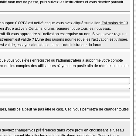
oublié mon mot de passe
, puis suivez les instructions et vous devriez pouvoir
 le support COPPA est activé et que vous avez cliqué sur le lien
J'ai moins de 13
oin d'être activé ? Certains forums requièrent que tous les nouveaux
it dû vous apprendre si l'activation est requise ou non. Si vous avez reçu un
strement est valide ? L'une des raisons pour lesquelles l'activation est utilisée,
t valide, essayez alors de contacter l'administrateur du forum.
rsque vous vous êtes enregistré) ou l'administrateur a supprimé votre compte
ent les comptes des utilisateurs n'ayant rien posté afin de réduire la taille de
es, mais cela peut ne pas être le cas). Ceci vous permettra de changer toutes
us devriez changer vos préférences dans votre profil en choisissant le fuseau
t uniquement être effectué par les utilisateurs enregistrés. Donc, si vous