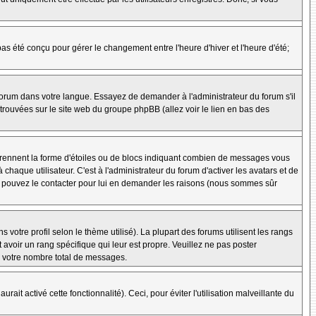
 pas été conçu pour gérer le changement entre l'heure d'hiver et l'heure d'été;
e forum dans votre langue. Essayez de demander à l'administrateur du forum s'il
e trouvées sur le site web du groupe phpBB (allez voir le lien en bas des
 prennent la forme d'étoiles ou de blocs indiquant combien de messages vous
aque utilisateur. C'est à l'administrateur du forum d'activer les avatars et de
ous pouvez le contacter pour lui en demander les raisons (nous sommes sûr
 votre profil selon le thème utilisé). La plupart des forums utilisent les rangs
avoir un rang spécifique qui leur est propre. Veuillez ne pas poster
e votre nombre total de messages.
ait activé cette fonctionnalité). Ceci, pour éviter l'utilisation malveillante du