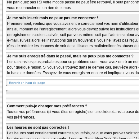
Ne paniquez pas ! Si votre mot de passe ne peut être retrouvé, il peut par contre
vous reconnecter en un rien de temps.
Je me suis inscrit mais ne peux pas me connecter !
Premièrement, vérifiez que vous avez entré correctement vos nom d'utilisateur et
ans
au moment de l'enregistrement, alors vous devrez suivre les instructions q
enregistrements soient activés, soit par vous-même, soit par l'administrateur 
e-mail, suivez alors les instructions qui s'y trouvent; si vous ne l'avez pas reçu
c'est de réduire les chances de voir des utilisateurs malintentionnés abuser d
Je me suis enregistré dans le passé, mais ne peux plus me connecter ?!
Les raisons les plus probables pour ce problème sont : vous avez entré un nom 
pour quelque raison. Si vous vous trouvez dans le dernier cas, peut-être alors 
la base de données. Essayez de vous enregistrer encore et impliquez-vous da
Revenir en haut de page
Comment puis-je changer mes préférences ?
Toutes vos préférences (si vous êtes enregistré) sont stockées dans la base de
vos préférences.
Les heures ne sont pas correctes !
Les heures sont certainement correctes; toutefois, ce que vous pouvez voir sont
horaire qui vous convient, exemple : Londres, Paris, New York, Sydney, etc. Veu