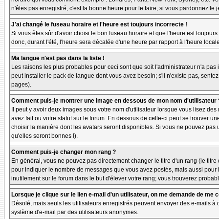
n'êtes pas enregistré, c'est la bonne heure pour le faire, si vous pardonnez le 
J'ai changé le fuseau horaire et l'heure est toujours incorrecte !
Si vous êtes sûr d'avoir choisi le bon fuseau horaire et que l'heure est toujours
donc, durant l'été, l'heure sera décalée d'une heure par rapport à l'heure locale
Ma langue n'est pas dans la liste !
Les raisons les plus probables pour ceci sont que soit l'administrateur n'a pas
peut installer le pack de langue dont vous avez besoin; s'il n'existe pas, sente
pages).
Comment puis-je montrer une image en dessous de mon nom d'utilisateur 
Il peut y avoir deux images sous votre nom d'utilisateur lorsque vous lisez d
avez fait ou votre statut sur le forum. En dessous de celle-ci peut se trouver 
choisir la manière dont les avatars seront disponibles. Si vous ne pouvez pas 
qu'elles seront bonnes !).
Comment puis-je changer mon rang ?
En général, vous ne pouvez pas directement changer le titre d'un rang (le titre d
pour indiquer le nombre de messages que vous avez postés, mais aussi pour iden
inutilement sur le forum dans le but d'élever votre rang; vous trouverez pro
Lorsque je clique sur le lien e-mail d'un utilisateur, on me demande de me 
Désolé, mais seuls les utilisateurs enregistrés peuvent envoyer des e-mails à des
système d'e-mail par des utilisateurs anonymes.