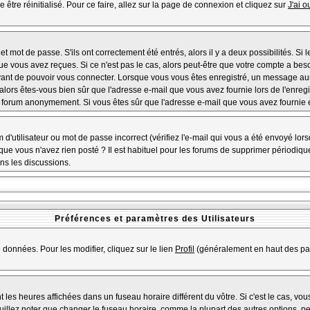
 être réinitialisé. Pour ce faire, allez sur la page de connexion et cliquez sur
J'ai 
 mot de passe. S'ils ont correctement été entrés, alors il y a deux possibilités. Si
ue vous avez reçues. Si ce n'est pas le cas, alors peut-être que votre compte a bes
avant de pouvoir vous connecter. Lorsque vous vous êtes enregistré, un message aura
, alors êtes-vous bien sûr que l'adresse e-mail que vous avez fournie lors de l'enregi
u forum anonymement. Si vous êtes sûr que l'adresse e-mail que vous avez fournie es
d'utilisateur ou mot de passe incorrect (vérifiez l'e-mail qui vous a été envoyé lo
que vous n'avez rien posté ? Il est habituel pour les forums de supprimer périodiquem
ns les discussions.
Préférences et paramètres des Utilisateurs
 données. Pour les modifier, cliquez sur le lien
Profil
(généralement en haut des pag
 les heures affichées dans un fuseau horaire différent du vôtre. Si c'est le cas, vo
illez noter que changer le fuseau horaire, comme la plupart des autres options, peu