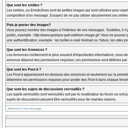
Que sont les smilies ?
Les smilies, ou Emoticônes sont de petites images qui sont utilisées pour exprime
composition d'un message. Essayez de ne pas utiliser abusivement ces smilies, 
Puis-je poster des Images?
Vous pouvez montrer des images à l'intérieur de vos messages. Toutefois, il 
public, exemple : http://www.quelque-part.net/mon-image.gif. Vous ne pouvez pa
une authentification, exemple : les boîtes e-mail Hotmail ou Yahoo, les sites p
Que sont les Annonces ?
Les Annonces contiennent le plus souvent d'importantes informations; vous de
annonce dépend des permissions requises; ces permissions sont définies par l
Que sont les Post-it ?
Les Post-it apparaissent en-dessous des annonces et seulement sur la premièr
détermine les permissions requises pour poster des Post-it dans chaque forum
Que sont les sujets de discussions verrouillés ?
Les sujets verrouillés sont verrouillés soit par le modérateur du forum ou soi
sujets de discussions peuvent être verrouillés pour de maintes raisons.
Revenir en haut de page