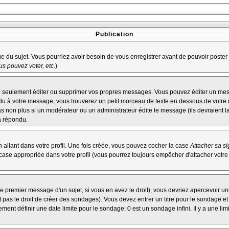
Publication
age du sujet. Vous pourriez avoir besoin de vous enregistrer avant de pouvoir poster 
s pouvez voter, etc.
)
 seulement éditer ou supprimer vos propres messages. Vous pouvez éditer un messa
à votre message, vous trouverez un petit morceau de texte en dessous de votre me
pas non plus si un modérateur ou un administrateur édite le message (ils devraient l
a répondu.
allant dans votre profil. Une fois créée, vous pouvez cocher la case
Attacher sa s
ase appropriée dans votre profil (vous pourrez toujours empêcher d'attacher votre
e premier message d'un sujet, si vous en avez le droit), vous devriez apercevoir un
 pas le droit de créer des sondages). Vous devez entrer un titre pour le sondage e
ent définir une date limite pour le sondage; 0 est un sondage infini. Il y a une limi