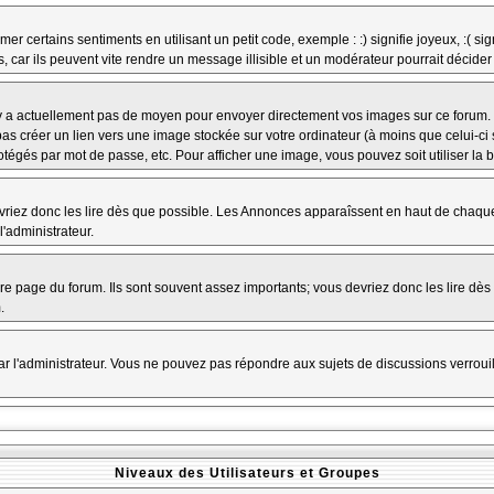
r certains sentiments en utilisant un petit code, exemple : :) signifie joyeux, :( sig
car ils peuvent vite rendre un message illisible et un modérateur pourrait décider
n'y a actuellement pas de moyen pour envoyer directement vos images sur ce forum.
s créer un lien vers une image stockée sur votre ordinateur (à moins que celui-ci 
rotégés par mot de passe, etc. Pour afficher une image, vous pouvez soit utiliser la 
vriez donc les lire dès que possible. Les Annonces apparaîssent en haut de chaque
'administrateur.
e page du forum. Ils sont souvent assez importants; vous devriez donc les lire dè
.
t par l'administrateur. Vous ne pouvez pas répondre aux sujets de discussions verro
Niveaux des Utilisateurs et Groupes