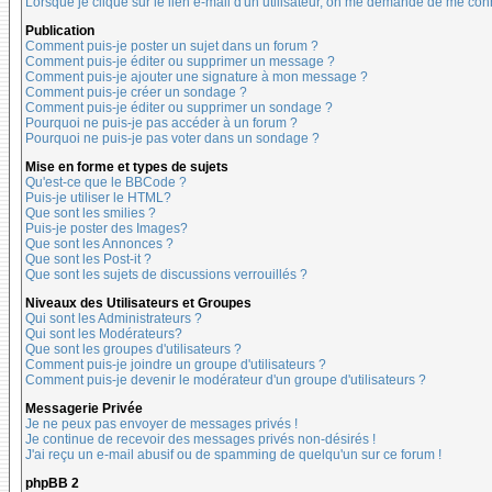
Lorsque je clique sur le lien e-mail d'un utilisateur, on me demande de me con
Publication
Comment puis-je poster un sujet dans un forum ?
Comment puis-je éditer ou supprimer un message ?
Comment puis-je ajouter une signature à mon message ?
Comment puis-je créer un sondage ?
Comment puis-je éditer ou supprimer un sondage ?
Pourquoi ne puis-je pas accéder à un forum ?
Pourquoi ne puis-je pas voter dans un sondage ?
Mise en forme et types de sujets
Qu'est-ce que le BBCode ?
Puis-je utiliser le HTML?
Que sont les smilies ?
Puis-je poster des Images?
Que sont les Annonces ?
Que sont les Post-it ?
Que sont les sujets de discussions verrouillés ?
Niveaux des Utilisateurs et Groupes
Qui sont les Administrateurs ?
Qui sont les Modérateurs?
Que sont les groupes d'utilisateurs ?
Comment puis-je joindre un groupe d'utilisateurs ?
Comment puis-je devenir le modérateur d'un groupe d'utilisateurs ?
Messagerie Privée
Je ne peux pas envoyer de messages privés !
Je continue de recevoir des messages privés non-désirés !
J'ai reçu un e-mail abusif ou de spamming de quelqu'un sur ce forum !
phpBB 2