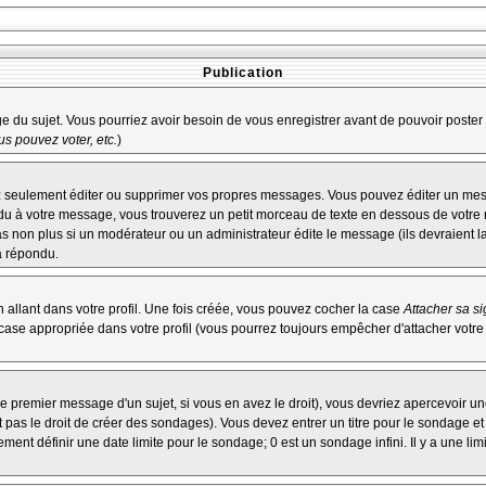
Publication
age du sujet. Vous pourriez avoir besoin de vous enregistrer avant de pouvoir poster 
s pouvez voter, etc.
)
 seulement éditer ou supprimer vos propres messages. Vous pouvez éditer un messa
à votre message, vous trouverez un petit morceau de texte en dessous de votre me
pas non plus si un modérateur ou un administrateur édite le message (ils devraient l
a répondu.
allant dans votre profil. Une fois créée, vous pouvez cocher la case
Attacher sa s
ase appropriée dans votre profil (vous pourrez toujours empêcher d'attacher votre
e premier message d'un sujet, si vous en avez le droit), vous devriez apercevoir un
 pas le droit de créer des sondages). Vous devez entrer un titre pour le sondage e
ent définir une date limite pour le sondage; 0 est un sondage infini. Il y a une limi