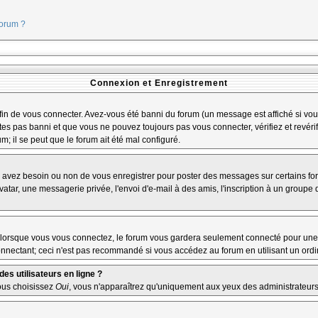
forum ?
Connexion et Enregistrement
n de vous connecter. Avez-vous été banni du forum (un message est affiché si vous 
tes pas banni et que vous ne pouvez toujours pas vous connecter, vérifiez et revérif
m; il se peut que le forum ait été mal configuré.
us avez besoin ou non de vous enregistrer pour poster des messages sur certains fo
atar, une messagerie privée, l'envoi d'e-mail à des amis, l'inscription à un groupe d
lorsque vous vous connectez, le forum vous gardera seulement connecté pour une pé
nectant; ceci n'est pas recommandé si vous accédez au forum en utilisant un ordina
es utilisateurs en ligne ?
vous choisissez
Oui
, vous n'apparaîtrez qu'uniquement aux yeux des administrateur