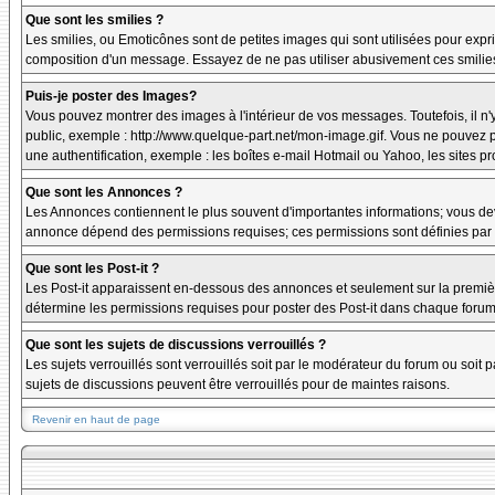
Que sont les smilies ?
Les smilies, ou Emoticônes sont de petites images qui sont utilisées pour exprime
composition d'un message. Essayez de ne pas utiliser abusivement ces smilies, 
Puis-je poster des Images?
Vous pouvez montrer des images à l'intérieur de vos messages. Toutefois, il 
public, exemple : http://www.quelque-part.net/mon-image.gif. Vous ne pouvez pa
une authentification, exemple : les boîtes e-mail Hotmail ou Yahoo, les sites p
Que sont les Annonces ?
Les Annonces contiennent le plus souvent d'importantes informations; vous de
annonce dépend des permissions requises; ces permissions sont définies par l
Que sont les Post-it ?
Les Post-it apparaissent en-dessous des annonces et seulement sur la premièr
détermine les permissions requises pour poster des Post-it dans chaque forum
Que sont les sujets de discussions verrouillés ?
Les sujets verrouillés sont verrouillés soit par le modérateur du forum ou soi
sujets de discussions peuvent être verrouillés pour de maintes raisons.
Revenir en haut de page