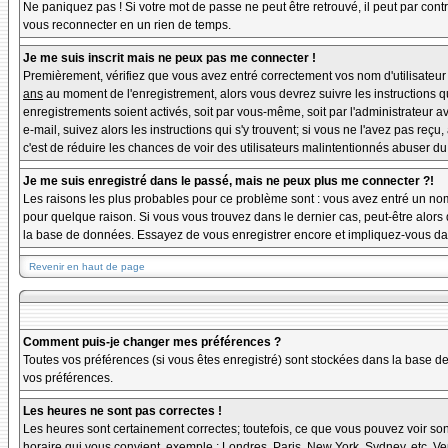
Ne paniquez pas ! Si votre mot de passe ne peut être retrouvé, il peut par contre
vous reconnecter en un rien de temps.
Je me suis inscrit mais ne peux pas me connecter !
Premièrement, vérifiez que vous avez entré correctement vos nom d'utilisateur et
ans
au moment de l'enregistrement, alors vous devrez suivre les instructions q
enregistrements soient activés, soit par vous-même, soit par l'administrateur 
e-mail, suivez alors les instructions qui s'y trouvent; si vous ne l'avez pas reçu
c'est de réduire les chances de voir des utilisateurs malintentionnés abuser d
Je me suis enregistré dans le passé, mais ne peux plus me connecter ?!
Les raisons les plus probables pour ce problème sont : vous avez entré un nom 
pour quelque raison. Si vous vous trouvez dans le dernier cas, peut-être alors 
la base de données. Essayez de vous enregistrer encore et impliquez-vous da
Revenir en haut de page
Comment puis-je changer mes préférences ?
Toutes vos préférences (si vous êtes enregistré) sont stockées dans la base de
vos préférences.
Les heures ne sont pas correctes !
Les heures sont certainement correctes; toutefois, ce que vous pouvez voir sont
horaire qui vous convient, exemple : Londres, Paris, New York, Sydney, etc. Veu