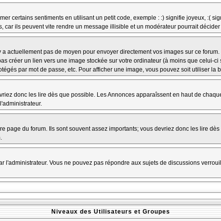
r certains sentiments en utilisant un petit code, exemple : :) signifie joyeux, :( sig
car ils peuvent vite rendre un message illisible et un modérateur pourrait décider
n'y a actuellement pas de moyen pour envoyer directement vos images sur ce forum.
s créer un lien vers une image stockée sur votre ordinateur (à moins que celui-ci 
rotégés par mot de passe, etc. Pour afficher une image, vous pouvez soit utiliser la 
vriez donc les lire dès que possible. Les Annonces apparaîssent en haut de chaque
'administrateur.
e page du forum. Ils sont souvent assez importants; vous devriez donc les lire dè
.
t par l'administrateur. Vous ne pouvez pas répondre aux sujets de discussions verro
Niveaux des Utilisateurs et Groupes