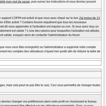
oublié mon mot de passe
, puis suivez les instructions et vous devriez pouvoir
 le support COPPA est activé et que vous avez cliqué sur le lien
J'ai moins de 13
oin d'être activé ? Certains forums requièrent que tous les nouveaux
it dû vous apprendre si l'activation est requise ou non. Si vous avez reçu un
strement est valide ? L'une des raisons pour lesquelles l'activation est utilisée,
t valide, essayez alors de contacter l'administrateur du forum.
rsque vous vous êtes enregistré) ou l'administrateur a supprimé votre compte
ent les comptes des utilisateurs n'ayant rien posté afin de réduire la taille de
es, mais cela peut ne pas être le cas). Ceci vous permettra de changer toutes
us devriez changer vos préférences dans votre profil en choisissant le fuseau
t uniquement être effectué par les utilisateurs enregistrés. Donc, si vous