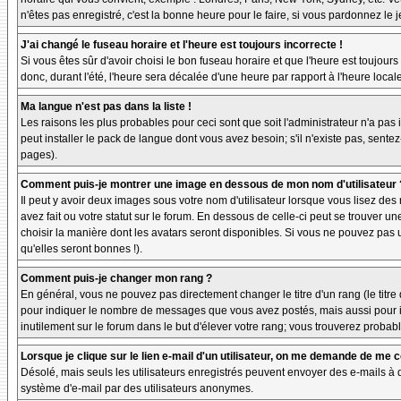
n'êtes pas enregistré, c'est la bonne heure pour le faire, si vous pardonnez le 
J'ai changé le fuseau horaire et l'heure est toujours incorrecte !
Si vous êtes sûr d'avoir choisi le bon fuseau horaire et que l'heure est toujours
donc, durant l'été, l'heure sera décalée d'une heure par rapport à l'heure locale
Ma langue n'est pas dans la liste !
Les raisons les plus probables pour ceci sont que soit l'administrateur n'a pas
peut installer le pack de langue dont vous avez besoin; s'il n'existe pas, sente
pages).
Comment puis-je montrer une image en dessous de mon nom d'utilisateur 
Il peut y avoir deux images sous votre nom d'utilisateur lorsque vous lisez d
avez fait ou votre statut sur le forum. En dessous de celle-ci peut se trouver 
choisir la manière dont les avatars seront disponibles. Si vous ne pouvez pas 
qu'elles seront bonnes !).
Comment puis-je changer mon rang ?
En général, vous ne pouvez pas directement changer le titre d'un rang (le titre d
pour indiquer le nombre de messages que vous avez postés, mais aussi pour iden
inutilement sur le forum dans le but d'élever votre rang; vous trouverez pro
Lorsque je clique sur le lien e-mail d'un utilisateur, on me demande de me 
Désolé, mais seuls les utilisateurs enregistrés peuvent envoyer des e-mails à des
système d'e-mail par des utilisateurs anonymes.