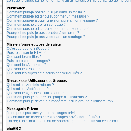
Lorsque je clique sur le lien e-mail d'un utilisateur, on me demande de me con
Publication
Comment puis-je poster un sujet dans un forum ?
Comment puis-je éditer ou supprimer un message ?
Comment puis-je ajouter une signature à mon message ?
Comment puis-je créer un sondage ?
Comment puis-je éditer ou supprimer un sondage ?
Pourquoi ne puis-je pas accéder à un forum ?
Pourquoi ne puis-je pas voter dans un sondage ?
Mise en forme et types de sujets
Qu'est-ce que le BBCode ?
Puis-je utiliser le HTML?
Que sont les smilies ?
Puis-je poster des Images?
Que sont les Annonces ?
Que sont les Post-it ?
Que sont les sujets de discussions verrouillés ?
Niveaux des Utilisateurs et Groupes
Qui sont les Administrateurs ?
Qui sont les Modérateurs?
Que sont les groupes d'utilisateurs ?
Comment puis-je joindre un groupe d'utilisateurs ?
Comment puis-je devenir le modérateur d'un groupe d'utilisateurs ?
Messagerie Privée
Je ne peux pas envoyer de messages privés !
Je continue de recevoir des messages privés non-désirés !
J'ai reçu un e-mail abusif ou de spamming de quelqu'un sur ce forum !
phpBB 2