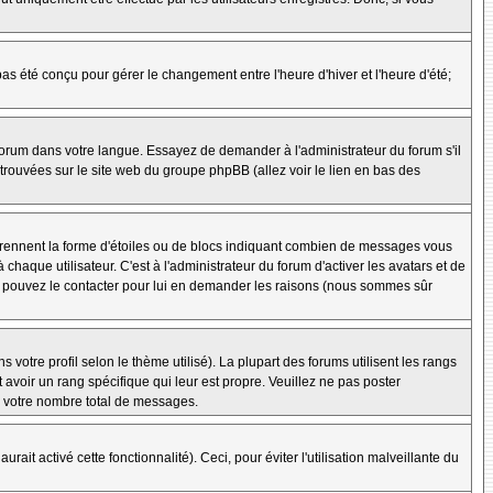
 pas été conçu pour gérer le changement entre l'heure d'hiver et l'heure d'été;
e forum dans votre langue. Essayez de demander à l'administrateur du forum s'il
e trouvées sur le site web du groupe phpBB (allez voir le lien en bas des
 prennent la forme d'étoiles ou de blocs indiquant combien de messages vous
aque utilisateur. C'est à l'administrateur du forum d'activer les avatars et de
ous pouvez le contacter pour lui en demander les raisons (nous sommes sûr
 votre profil selon le thème utilisé). La plupart des forums utilisent les rangs
avoir un rang spécifique qui leur est propre. Veuillez ne pas poster
e votre nombre total de messages.
ait activé cette fonctionnalité). Ceci, pour éviter l'utilisation malveillante du