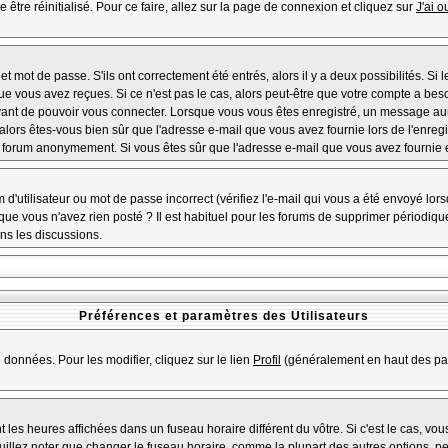
 être réinitialisé. Pour ce faire, allez sur la page de connexion et cliquez sur
J'ai 
 mot de passe. S'ils ont correctement été entrés, alors il y a deux possibilités. Si
ue vous avez reçues. Si ce n'est pas le cas, alors peut-être que votre compte a bes
avant de pouvoir vous connecter. Lorsque vous vous êtes enregistré, un message aura
, alors êtes-vous bien sûr que l'adresse e-mail que vous avez fournie lors de l'enregi
u forum anonymement. Si vous êtes sûr que l'adresse e-mail que vous avez fournie es
d'utilisateur ou mot de passe incorrect (vérifiez l'e-mail qui vous a été envoyé lo
que vous n'avez rien posté ? Il est habituel pour les forums de supprimer périodiquem
ns les discussions.
Préférences et paramètres des Utilisateurs
 données. Pour les modifier, cliquez sur le lien
Profil
(généralement en haut des pag
 les heures affichées dans un fuseau horaire différent du vôtre. Si c'est le cas, vo
illez noter que changer le fuseau horaire, comme la plupart des autres options, peu