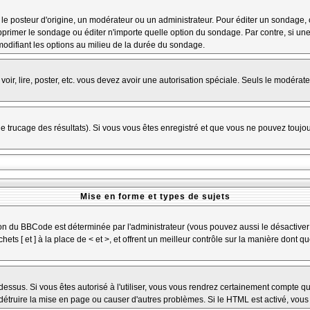
osteur d'origine, un modérateur ou un administrateur. Pour éditer un sondage, cliq
primer le sondage ou éditer n'importe quelle option du sondage. Par contre, si une
 modifiant les options au milieu de la durée du sondage.
 voir, lire, poster, etc. vous devez avoir une autorisation spéciale. Seuls le modéra
 le trucage des résultats). Si vous vous êtes enregistré et que vous ne pouvez toujo
Mise en forme et types de sujets
ion du BBCode est déterminée par l'administrateur (vous pouvez aussi le désactiver
s [ et ] à la place de < et >, et offrent un meilleur contrôle sur la manière dont q
 dessus. Si vous êtes autorisé à l'utiliser, vous vous rendrez certainement compte
t détruire la mise en page ou causer d'autres problèmes. Si le HTML est activé, vou