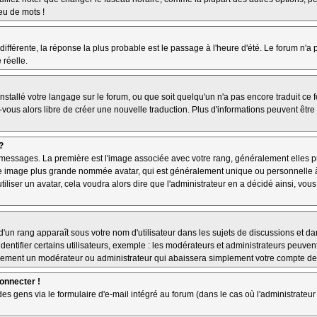
jeu de mots !
 différente, la réponse la plus probable est le passage à l'heure d'été. Le forum n'a
 réelle.
 installé votre langage sur le forum, ou que soit quelqu'un n'a pas encore traduit c
z-vous alors libre de créer une nouvelle traduction. Plus d'informations peuvent êtr
?
es messages. La première est l'image associée avec votre rang, généralement elles
une image plus grande nommée avatar, qui est généralement unique ou personnelle à ch
utiliser un avatar, cela voudra alors dire que l'administrateur en a décidé ainsi, v
'un rang apparaît sous votre nom d'utilisateur dans les sujets de discussions et dans
tifier certains utilisateurs, exemple : les modérateurs et administrateurs peuvent 
bablement un modérateur ou administrateur qui abaissera simplement votre compte d
connecter !
 gens via le formulaire d'e-mail intégré au forum (dans le cas où l'administrateur aur