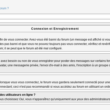
forum ?
Connexion et Enregistrement
n de vous connecter. Avez-vous été banni du forum (un message est affiché si vous 
tes pas banni et que vous ne pouvez toujours pas vous connecter, vérifiez et revérif
m; il se peut que le forum ait été mal configuré.
us avez besoin ou non de vous enregistrer pour poster des messages sur certains fo
atar, une messagerie privée, l'envoi d'e-mail à des amis, l'inscription à un groupe d
lorsque vous vous connectez, le forum vous gardera seulement connecté pour une pé
nectant; ceci n'est pas recommandé si vous accédez au forum en utilisant un ordina
es utilisateurs en ligne ?
vous choisissez
Oui
, vous n'apparaîtrez qu'uniquement aux yeux des administrateur