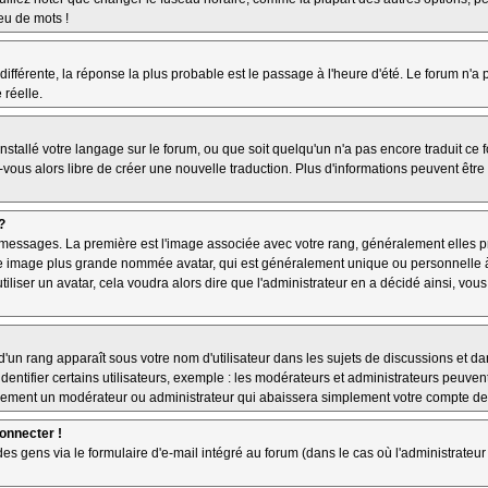
jeu de mots !
 différente, la réponse la plus probable est le passage à l'heure d'été. Le forum n'a
 réelle.
 installé votre langage sur le forum, ou que soit quelqu'un n'a pas encore traduit c
z-vous alors libre de créer une nouvelle traduction. Plus d'informations peuvent êtr
?
es messages. La première est l'image associée avec votre rang, généralement elles
une image plus grande nommée avatar, qui est généralement unique ou personnelle à ch
utiliser un avatar, cela voudra alors dire que l'administrateur en a décidé ainsi, v
'un rang apparaît sous votre nom d'utilisateur dans les sujets de discussions et dans
tifier certains utilisateurs, exemple : les modérateurs et administrateurs peuvent 
bablement un modérateur ou administrateur qui abaissera simplement votre compte d
connecter !
 gens via le formulaire d'e-mail intégré au forum (dans le cas où l'administrateur aur