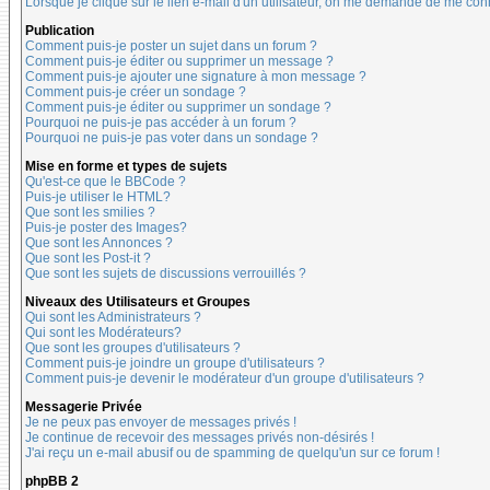
Lorsque je clique sur le lien e-mail d'un utilisateur, on me demande de me con
Publication
Comment puis-je poster un sujet dans un forum ?
Comment puis-je éditer ou supprimer un message ?
Comment puis-je ajouter une signature à mon message ?
Comment puis-je créer un sondage ?
Comment puis-je éditer ou supprimer un sondage ?
Pourquoi ne puis-je pas accéder à un forum ?
Pourquoi ne puis-je pas voter dans un sondage ?
Mise en forme et types de sujets
Qu'est-ce que le BBCode ?
Puis-je utiliser le HTML?
Que sont les smilies ?
Puis-je poster des Images?
Que sont les Annonces ?
Que sont les Post-it ?
Que sont les sujets de discussions verrouillés ?
Niveaux des Utilisateurs et Groupes
Qui sont les Administrateurs ?
Qui sont les Modérateurs?
Que sont les groupes d'utilisateurs ?
Comment puis-je joindre un groupe d'utilisateurs ?
Comment puis-je devenir le modérateur d'un groupe d'utilisateurs ?
Messagerie Privée
Je ne peux pas envoyer de messages privés !
Je continue de recevoir des messages privés non-désirés !
J'ai reçu un e-mail abusif ou de spamming de quelqu'un sur ce forum !
phpBB 2