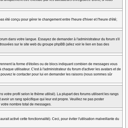
 pas été conçu pour gérer le changement entre l'heure d'hiver et l'heure d'été;
e forum dans votre langue. Essayez de demander à l'administrateur du forum s'il
e trouvées sur le site web du groupe phpBB (allez voir le lien en bas des
 prennent la forme d'étoiles ou de blocs indiquant combien de messages vous
aque utilisateur. C'est à l'administrateur du forum d'activer les avatars et de
ous pouvez le contacter pour lui en demander les raisons (nous sommes sûr
 votre profil selon le thème utilisé). La plupart des forums utilisent les rangs
avoir un rang spécifique qui leur est propre. Veuillez ne pas poster
e votre nombre total de messages.
ait activé cette fonctionnalité). Ceci, pour éviter l'utilisation malveillante du