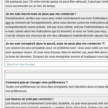
Ne paniquez pas ! Si votre mot de passe ne peut être retrouvé, il peut par contre
vous reconnecter en un rien de temps.
Je me suis inscrit mais ne peux pas me connecter !
Premièrement, vérifiez que vous avez entré correctement vos nom d'utilisateur et
ans
au moment de l'enregistrement, alors vous devrez suivre les instructions q
enregistrements soient activés, soit par vous-même, soit par l'administrateur 
e-mail, suivez alors les instructions qui s'y trouvent; si vous ne l'avez pas reçu
c'est de réduire les chances de voir des utilisateurs malintentionnés abuser d
Je me suis enregistré dans le passé, mais ne peux plus me connecter ?!
Les raisons les plus probables pour ce problème sont : vous avez entré un nom 
pour quelque raison. Si vous vous trouvez dans le dernier cas, peut-être alors 
la base de données. Essayez de vous enregistrer encore et impliquez-vous da
Revenir en haut de page
Comment puis-je changer mes préférences ?
Toutes vos préférences (si vous êtes enregistré) sont stockées dans la base de
vos préférences.
Les heures ne sont pas correctes !
Les heures sont certainement correctes; toutefois, ce que vous pouvez voir sont
horaire qui vous convient, exemple : Londres, Paris, New York, Sydney, etc. Veu