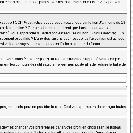
oublié mon mot de passe
, puis suivez les instructions et vous devriez pouvoir
 le support COPPA est activé et que vous avez cliqué sur le lien
J'ai moins de 13
oin d'être activé ? Certains forums requièrent que tous les nouveaux
it dû vous apprendre si l'activation est requise ou non. Si vous avez reçu un
strement est valide ? L'une des raisons pour lesquelles l'activation est utilisée,
t valide, essayez alors de contacter l'administrateur du forum.
rsque vous vous êtes enregistré) ou l'administrateur a supprimé votre compte
ent les comptes des utilisateurs n'ayant rien posté afin de réduire la taille de
es, mais cela peut ne pas être le cas). Ceci vous permettra de changer toutes
us devriez changer vos préférences dans votre profil en choisissant le fuseau
t uniquement être effectué par les utilisateurs enregistrés. Donc, si vous