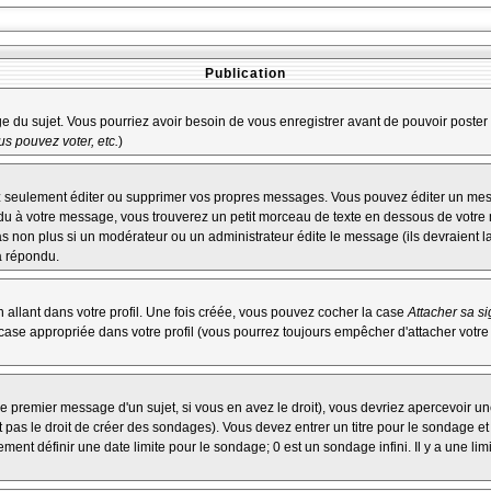
Publication
age du sujet. Vous pourriez avoir besoin de vous enregistrer avant de pouvoir poster 
s pouvez voter, etc.
)
 seulement éditer ou supprimer vos propres messages. Vous pouvez éditer un messa
à votre message, vous trouverez un petit morceau de texte en dessous de votre me
pas non plus si un modérateur ou un administrateur édite le message (ils devraient l
a répondu.
allant dans votre profil. Une fois créée, vous pouvez cocher la case
Attacher sa s
ase appropriée dans votre profil (vous pourrez toujours empêcher d'attacher votre
e premier message d'un sujet, si vous en avez le droit), vous devriez apercevoir un
 pas le droit de créer des sondages). Vous devez entrer un titre pour le sondage e
ent définir une date limite pour le sondage; 0 est un sondage infini. Il y a une limi