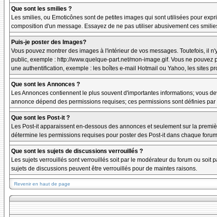
Que sont les smilies ?
Les smilies, ou Emoticônes sont de petites images qui sont utilisées pour exprime
composition d'un message. Essayez de ne pas utiliser abusivement ces smilies, 
Puis-je poster des Images?
Vous pouvez montrer des images à l'intérieur de vos messages. Toutefois, il 
public, exemple : http://www.quelque-part.net/mon-image.gif. Vous ne pouvez pa
une authentification, exemple : les boîtes e-mail Hotmail ou Yahoo, les sites p
Que sont les Annonces ?
Les Annonces contiennent le plus souvent d'importantes informations; vous de
annonce dépend des permissions requises; ces permissions sont définies par l
Que sont les Post-it ?
Les Post-it apparaissent en-dessous des annonces et seulement sur la premièr
détermine les permissions requises pour poster des Post-it dans chaque forum
Que sont les sujets de discussions verrouillés ?
Les sujets verrouillés sont verrouillés soit par le modérateur du forum ou soi
sujets de discussions peuvent être verrouillés pour de maintes raisons.
Revenir en haut de page