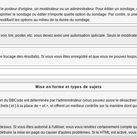
osteur d'origine, un modérateur ou un administrateur. Pour éditer un sondage, cliq
primer le sondage ou éditer n'importe quelle option du sondage. Par contre, si une
 modifiant les options au milieu de la durée du sondage.
 voir, lire, poster, etc. vous devez avoir une autorisation spéciale. Seuls le modéra
 le trucage des résultats). Si vous vous êtes enregistré et que vous ne pouvez toujo
Mise en forme et types de sujets
ion du BBCode est déterminée par l'administrateur (vous pouvez aussi le désactiver
s [ et ] à la place de < et >, et offrent un meilleur contrôle sur la manière dont q
 dessus. Si vous êtes autorisé à l'utiliser, vous vous rendrez certainement compte
t détruire la mise en page ou causer d'autres problèmes. Si le HTML est activé, vou