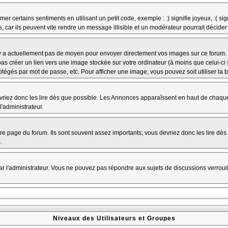
r certains sentiments en utilisant un petit code, exemple : :) signifie joyeux, :( sig
car ils peuvent vite rendre un message illisible et un modérateur pourrait décider
n'y a actuellement pas de moyen pour envoyer directement vos images sur ce forum.
s créer un lien vers une image stockée sur votre ordinateur (à moins que celui-ci 
rotégés par mot de passe, etc. Pour afficher une image, vous pouvez soit utiliser la 
vriez donc les lire dès que possible. Les Annonces apparaîssent en haut de chaque
'administrateur.
e page du forum. Ils sont souvent assez importants; vous devriez donc les lire dè
.
t par l'administrateur. Vous ne pouvez pas répondre aux sujets de discussions verro
Niveaux des Utilisateurs et Groupes