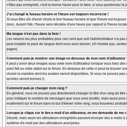
n'êtes pas enregistré, c'est la bonne heure pour le faire, si vous pardonnez le 
J'ai changé le fuseau horaire et l'heure est toujours incorrecte !
Si vous êtes sûr d'avoir choisi le bon fuseau horaire et que l'heure est toujours
donc, durant l'été, l'heure sera décalée d'une heure par rapport à l'heure locale
Ma langue n'est pas dans la liste !
Les raisons les plus probables pour ceci sont que soit l'administrateur n'a pas
peut installer le pack de langue dont vous avez besoin; s'il n'existe pas, sente
pages).
Comment puis-je montrer une image en dessous de mon nom d'utilisateur 
Il peut y avoir deux images sous votre nom d'utilisateur lorsque vous lisez d
avez fait ou votre statut sur le forum. En dessous de celle-ci peut se trouver 
choisir la manière dont les avatars seront disponibles. Si vous ne pouvez pas 
qu'elles seront bonnes !).
Comment puis-je changer mon rang ?
En général, vous ne pouvez pas directement changer le titre d'un rang (le titre d
pour indiquer le nombre de messages que vous avez postés, mais aussi pour iden
inutilement sur le forum dans le but d'élever votre rang; vous trouverez pro
Lorsque je clique sur le lien e-mail d'un utilisateur, on me demande de me 
Désolé, mais seuls les utilisateurs enregistrés peuvent envoyer des e-mails à des
système d'e-mail par des utilisateurs anonymes.