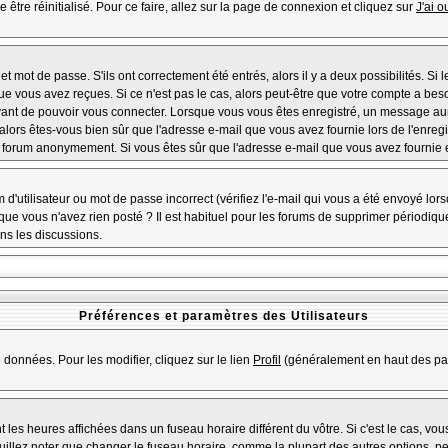
 être réinitialisé. Pour ce faire, allez sur la page de connexion et cliquez sur
J'ai 
 mot de passe. S'ils ont correctement été entrés, alors il y a deux possibilités. Si
ue vous avez reçues. Si ce n'est pas le cas, alors peut-être que votre compte a bes
avant de pouvoir vous connecter. Lorsque vous vous êtes enregistré, un message aura
, alors êtes-vous bien sûr que l'adresse e-mail que vous avez fournie lors de l'enregi
u forum anonymement. Si vous êtes sûr que l'adresse e-mail que vous avez fournie es
d'utilisateur ou mot de passe incorrect (vérifiez l'e-mail qui vous a été envoyé lo
que vous n'avez rien posté ? Il est habituel pour les forums de supprimer périodiquem
ns les discussions.
Préférences et paramètres des Utilisateurs
 données. Pour les modifier, cliquez sur le lien
Profil
(généralement en haut des pag
 les heures affichées dans un fuseau horaire différent du vôtre. Si c'est le cas, vo
illez noter que changer le fuseau horaire, comme la plupart des autres options, peu